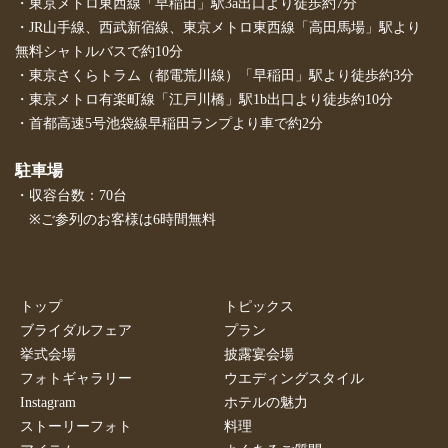
・東京メトロ東西線「早稲田」駅3a出口より徒歩約7分
・JR山手線、西武新宿線、東京メトロ東西線「高田馬場」駅より
無料シャトルバスで約10分
・東京さくらトラム（都電荒川線）「早稲田」駅より徒歩約3分
・東京メトロ有楽町線「江戸川橋」駅1b出口より徒歩約10分
・首都高速5号池袋線早稲田ランプより車で約2分
駐車場
・収容台数：70台
※ご参列のお客様は6時間無料
トップ
トピックス
ブライダルフェア
プラン
挙式会場
披露宴会場
フォトギャラリー
ウエディングスタイル
Instagram
ホテルの魅力
ストーリーフォト
料理