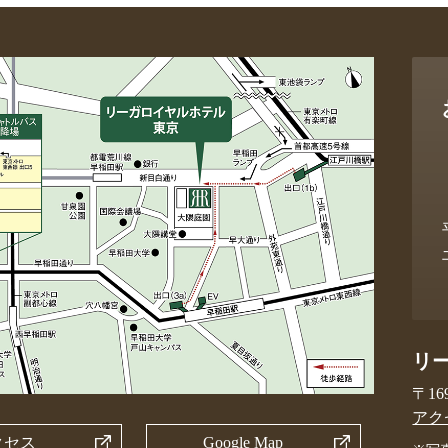
リ
〒16
アク
クセス
Google Map