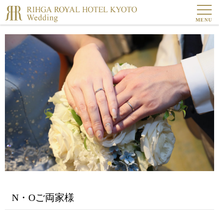
MENU
N・Oご両家様